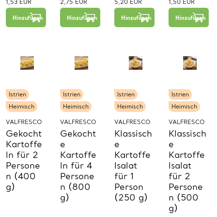
1,53 EUR
2,75 EUR
5,20 EUR
1,50 EUR
−
+
−
+
−
+
1
1
1
Hinzufügen
Hinzufügen
Hinzufügen
Hinzufügen
St.
St.
St.
Istrien
Istrien
Istrien
Istrien
Heimisch
Heimisch
Heimisch
Heimisch
VALFRESCO
VALFRESCO
VALFRESCO
VALFRESCO
Gekocht
Gekocht
Klassisch
Klassisch
Kartoffe
e
e
e
ln für 2
Kartoffe
Kartoffe
Kartoffe
Persone
ln für 4
lsalat
lsalat
n (400
Persone
für 1
für 2
g)
n (800
Person
Persone
g)
(250 g)
n (500
g)