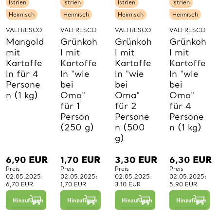
Istrien
Istrien
Istrien
Istrien
Heimisch
Heimisch
Heimisch
Heimisch
VALFRESCO
VALFRESCO
VALFRESCO
VALFRESCO
Mangold
Grünkoh
Grünkoh
Grünkoh
mit
l mit
l mit
l mit
Kartoffe
Kartoffe
Kartoffe
Kartoffe
ln für 4
ln "wie
ln "wie
ln "wie
Persone
bei
bei
bei
n (1 kg)
Oma"
Oma"
Oma"
für 1
für 2
für 4
Person
Persone
Persone
(250 g)
n (500
n (1 kg)
g)
6,90
EUR
1,70
EUR
3,30
EUR
6,30
EUR
Preis
Preis
Preis
Preis
02.05.2025:
02.05.2025:
02.05.2025:
02.05.2025:
6,70 EUR
1,70 EUR
3,10 EUR
5,90 EUR
−
+
−
+
−
+
1
1
1
Hinzufügen
Hinzufügen
Hinzufügen
Hinzufügen