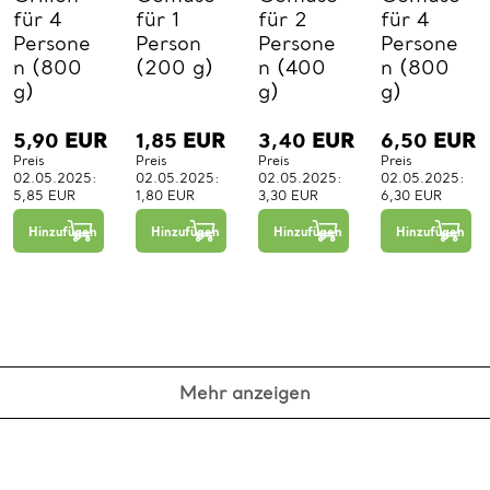
für 4
für 1
für 2
für 4
Persone
Person
Persone
Persone
n (800
(200 g)
n (400
n (800
g)
g)
g)
5,90
EUR
1,85
EUR
3,40
EUR
6,50
EUR
Preis
Preis
Preis
Preis
02.05.2025:
02.05.2025:
02.05.2025:
02.05.2025:
5,85 EUR
1,80 EUR
3,30 EUR
6,30 EUR
−
+
−
+
−
+
1
1
1
Hinzufügen
Hinzufügen
Hinzufügen
Hinzufügen
St.
St.
St.
Mehr anzeigen