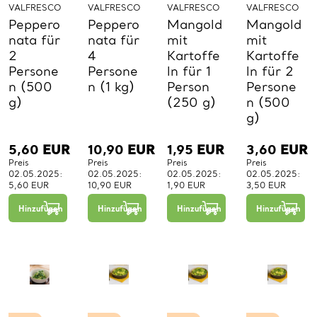
VALFRESCO
VALFRESCO
VALFRESCO
VALFRESCO
Peppero
Peppero
Mangold
Mangold
nata für
nata für
mit
mit
2
4
Kartoffe
Kartoffe
Persone
Persone
ln für 1
ln für 2
n (500
n (1 kg)
Person
Persone
g)
(250 g)
n (500
g)
5,60
EUR
10,90
EUR
1,95
EUR
3,60
EUR
Preis
Preis
Preis
Preis
02.05.2025:
02.05.2025:
02.05.2025:
02.05.2025:
5,60 EUR
10,90 EUR
1,90 EUR
3,50 EUR
−
+
−
+
−
+
1
1
1
Hinzufügen
Hinzufügen
Hinzufügen
Hinzufügen
St.
St.
St.