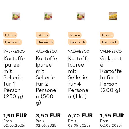
St.
St.
St.
Istrien
Istrien
Istrien
Istrien
Heimisch
Heimisch
Heimisch
Heimisch
VALFRESCO
VALFRESCO
VALFRESCO
VALFRESCO
Kartoffe
Kartoffe
Kartoffe
Gekocht
lpüree
lpüree
lpüree
e
mit
mit
mit
Kartoffe
Sellerie
Sellerie
Sellerie
ln für 1
für 1
für 2
für 4
Person
Person
Persone
Persone
(200 g)
(250 g)
n (500
n (1 kg)
g)
1,90
EUR
3,50
EUR
6,70
EUR
1,55
EUR
Preis
Preis
Preis
Preis
02.05.2025:
02.05.2025:
02.05.2025:
02.05.2025: