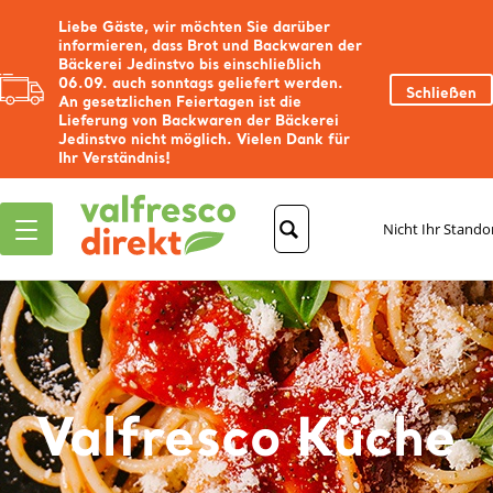
Liebe Gäste, wir möchten Sie darüber
informieren, dass Brot und Backwaren der
Bäckerei Jedinstvo bis einschließlich
06.09. auch sonntags geliefert werden.
Schließen
An gesetzlichen Feiertagen ist die
Lieferung von Backwaren der Bäckerei
Jedinstvo nicht möglich. Vielen Dank für
Ihr Verständnis!
Nicht Ihr Stando
Valfresco Küche