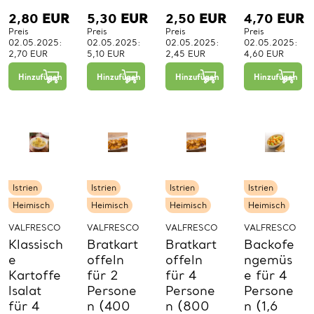
2,80
EUR
5,30
EUR
2,50
EUR
4,70
EUR
Preis
Preis
Preis
Preis
02.05.2025:
02.05.2025:
02.05.2025:
02.05.2025:
2,70 EUR
5,10 EUR
2,45 EUR
4,60 EUR
−
+
−
+
−
+
1
1
1
Hinzufügen
Hinzufügen
Hinzufügen
Hinzufügen
St.
St.
St.
Istrien
Istrien
Istrien
Istrien
Heimisch
Heimisch
Heimisch
Heimisch
VALFRESCO
VALFRESCO
VALFRESCO
VALFRESCO
Klassisch
Bratkart
Bratkart
Backofe
e
offeln
offeln
ngemüs
Kartoffe
für 2
für 4
e für 4
lsalat
Persone
Persone
Persone
für 4
n (400
n (800
n (1,6