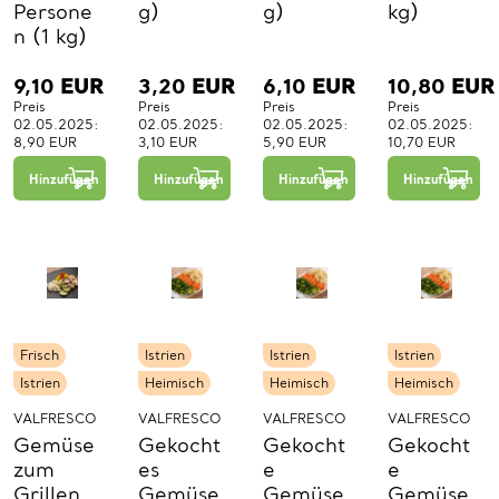
Persone
g)
g)
kg)
n (1 kg)
9,10
EUR
3,20
EUR
6,10
EUR
10,80
EUR
Preis
Preis
Preis
Preis
02.05.2025:
02.05.2025:
02.05.2025:
02.05.2025:
8,90 EUR
3,10 EUR
5,90 EUR
10,70 EUR
−
+
−
+
−
+
1
1
1
Hinzufügen
Hinzufügen
Hinzufügen
Hinzufügen
St.
St.
St.
Frisch
Istrien
Istrien
Istrien
Istrien
Heimisch
Heimisch
Heimisch
VALFRESCO
VALFRESCO
VALFRESCO
VALFRESCO
Gemüse
Gekocht
Gekocht
Gekocht
zum
es
e
e
Grillen
Gemüse
Gemüse
Gemüse