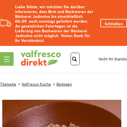
Liebe Gäste, wir möchten Sie darüber
informieren, dass Brot und Backwaren der
Bäckerei Jedinstvo bis einschließlich
06.09. auch sonntags geliefert werden.
Schließen
An gesetzlichen Feiertagen ist die
Lieferung von Backwaren der Bäckerei
Jedinstvo nicht möglich. Vielen Dank für
Ihr Verständnis!
Nicht Ihr Stando
Titelseite
Valfresco Küche
Beilagen