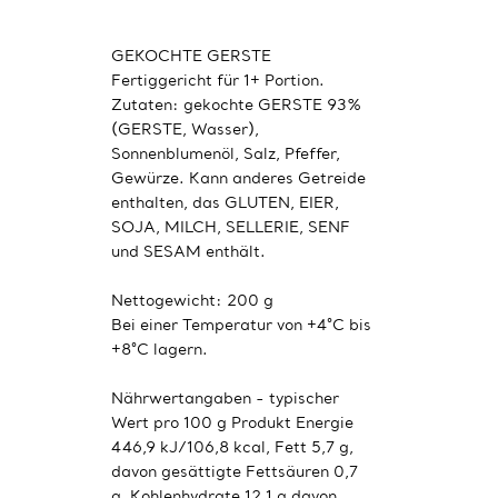
GEKOCHTE GERSTE
Fertiggericht für 1+ Portion.
Zutaten: gekochte GERSTE 93%
(GERSTE, Wasser),
Sonnenblumenöl, Salz, Pfeffer,
Gewürze. Kann anderes Getreide
enthalten, das GLUTEN, EIER,
SOJA, MILCH, SELLERIE, SENF
und SESAM enthält.
Nettogewicht: 200 g
Bei einer Temperatur von +4°C bis
+8°C lagern.
Nährwertangaben - typischer
Wert pro 100 g Produkt Energie
446,9 kJ/106,8 kcal, Fett 5,7 g,
davon gesättigte Fettsäuren 0,7
g, Kohlenhydrate 12,1 g davon