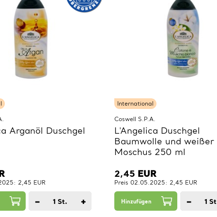
l
International
A.
Coswell S.P.A.
ca Arganöl Duschgel
L'Angelica Duschgel
Baumwolle und weißer
Moschus 250 ml
R
2,45
EUR
.2025: 2,45 EUR
Preis 02.05.2025: 2,45 EUR
−
+
−
1
St.
1
St
Hinzufügen