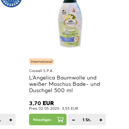
International
Coswell S.P.A.
L'Angelica Baumwolle und
weißer Moschus Bade- und
Duschgel 500 ml
3,70
EUR
Preis 02.05.2025: 3,55 EUR
+
−
+
.
1
St.
Hinzufügen