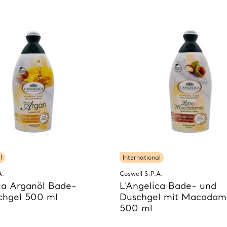
l
International
A.
Coswell S.P.A.
ca Arganöl Bade-
L'Angelica Bade- und
chgel 500 ml
Duschgel mit Macadam
500 ml