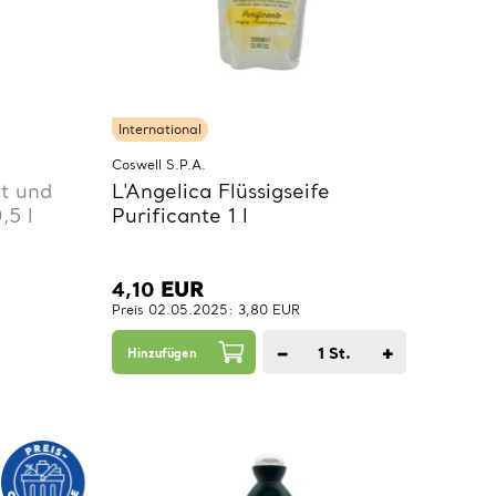
International
Coswell S.P.A.
ht und
L'Angelica Flüssigseife
,5 l
Purificante 1 l
4,10
EUR
Preis 02.05.2025: 3,80 EUR
−
+
1
St.
Hinzufügen