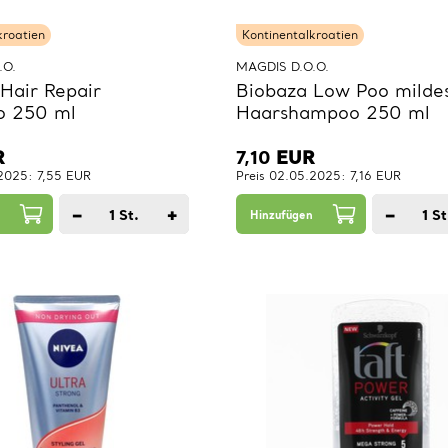
kroatien
Kontinentalkroatien
.O.
MAGDIS D.O.O.
Hair Repair
Biobaza Low Poo milde
 250 ml
Haarshampoo 250 ml
R
7,10
EUR
.2025: 7,55 EUR
Preis 02.05.2025: 7,16 EUR
−
+
−
1
St.
1
St
Hinzufügen