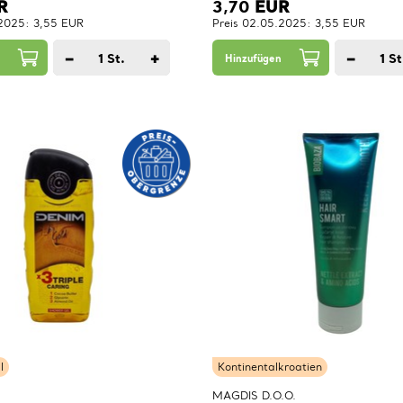
R
3,70
EUR
.2025: 3,55 EUR
Preis 02.05.2025: 3,55 EUR
−
+
−
1
St.
1
St
Hinzufügen
l
Kontinentalkroatien
MAGDIS D.O.O.