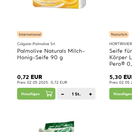
International
Natürlich
Colgate-Palmolive Srl
HORTIRIVIER
Palmolive Naturals Milch-
Seife fü
Honig-Seife 90 g
Körper 
Pero® 0,
0,72
EUR
5,30
EU
Preis 02.05.2025: 0,72 EUR
Preis 02.05
−
+
1
St.
Hinzufügen
Hinzufügen