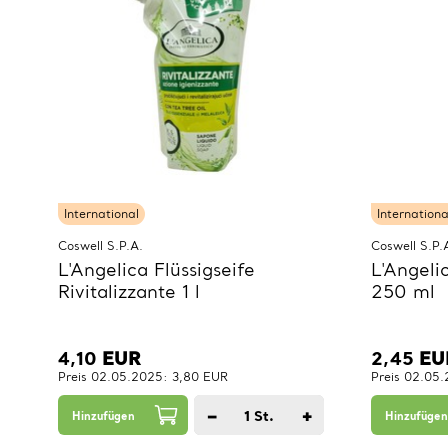
International
Internationa
Coswell S.P.A.
Coswell S.P.
L'Angelica Flüssigseife
L'Angeli
Rivitalizzante 1 l
250 ml
4,10
EUR
2,45
EU
Preis 02.05.2025: 3,80 EUR
Preis 02.05
−
+
1
St.
Hinzufügen
Hinzufügen