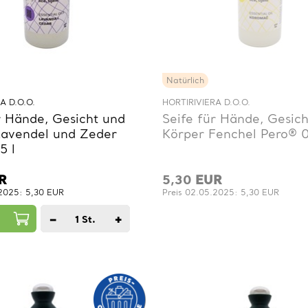
Natürlich
A D.O.O.
HORTIRIVIERA D.O.O.
r Hände, Gesicht und
Seife für Hände, Gesic
Lavendel und Zeder
Körper Fenchel Pero® 0
5 l
R
5,30
EUR
.2025: 5,30 EUR
Preis 02.05.2025: 5,30 EUR
−
+
1
St.