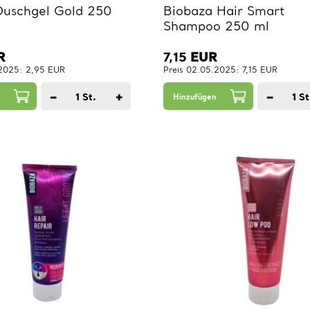
uschgel Gold 250
Biobaza Hair Smart
Shampoo 250 ml
R
7,15
EUR
.2025: 2,95 EUR
Preis 02.05.2025: 7,15 EUR
−
+
−
1
St.
1
St
Hinzufügen