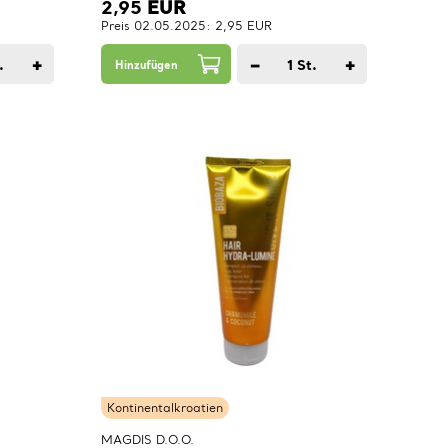
2,95
EUR
Preis 02.05.2025: 2,95 EUR
+
−
+
.
1
St.
Hinzufügen
Kontinentalkroatien
MAGDIS D.O.O.