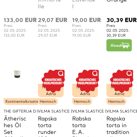
lle
l
133,00
EUR
29,07
EUR
19,00
EUR
30,39
EUR
Preis
Preis
Preis
Preis
02.05.2025:
02.05.2025:
02.05.2025:
02.05.2025:
133,00 EUR
29,07 EUR
19,00 EUR
30,39 EUR
Hinzufügen
Nördliche
Nördliche
Nördliche
Adria
Adria
Adria
Kontinentalkroatien
Heimisch
Heimisch
Heimisch
THE GIFTERIJA D.O.O.
VILMA SLASTICE D.O.O.
VILMA SLASTICE D.O.O.
VILMA SLASTICE
Ätherisc
Rapska
Rabska
Rapska
hes Öl
torta
torta
torta in
Set
runder
E.A.
tradition