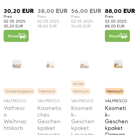
30,20
EUR
38,00
EUR
56,00
EUR
88,00
EUR
Preis
Preis
Preis
Preis
02.05.2025:
02.05.2025:
02.05.2025:
02.05.2025:
30,20 EUR
38,00 EUR
56,00 EUR
88,00 EUR
−
+
1
Hinzufügen
Hinzufügen
St.
Istrien
Sonderangebot
Heimisch
Heimisch
Heimisch
VALFRESCO
VALFRESCO
VALFRESCO
VALFRESCO
Valfresc
Kosmetis
Kosmeti
Kosmeti
o
ches
k-
k-
Weihnac
Geschen
Geschen
Geschen
htskorb
kpaket
kpaket
kpaket
Immorte
Lavende
Orange