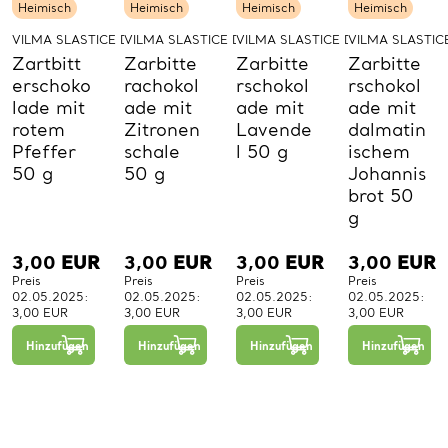
Heimisch
Heimisch
Heimisch
Heimisch
VILMA SLASTICE D.O.O.
VILMA SLASTICE D.O.O.
VILMA SLASTICE D.O.O.
VILMA SLASTICE
Zartbitt
Zarbitte
Zarbitte
Zarbitte
erschoko
rachokol
rschokol
rschokol
lade mit
ade mit
ade mit
ade mit
rotem
Zitronen
Lavende
dalmatin
Pfeffer
schale
l 50 g
ischem
50 g
50 g
Johannis
brot 50
g
3,00
EUR
3,00
EUR
3,00
EUR
3,00
EUR
Preis
Preis
Preis
Preis
02.05.2025:
02.05.2025:
02.05.2025:
02.05.2025:
3,00 EUR
3,00 EUR
3,00 EUR
3,00 EUR
−
+
−
+
−
+
1
1
1
Hinzufügen
Hinzufügen
Hinzufügen
Hinzufügen
St.
St.
St.