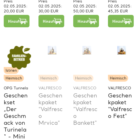
Preis
Preis
Preis
Preis
02.05.2025:
02.05.2025:
02.05.2025:
02.05.2025:
20,00 EUR
30,00 EUR
50,00 EUR
45,35 EUR
−
+
−
+
−
+
1
1
1
Hinzufügen
Hinzufügen
Hinzufügen
Hinzufügen
St.
St.
St.
Istrien
Heimisch
Heimisch
Heimisch
Heimisch
OPG Turinela
VALFRESCO
VALFRESCO
VALFRESCO
Geschen
Geschen
Geschen
Geschen
kset
kpaket
kpaket
kpaket
„Der
"Valfresc
"Valfresc
"Valfresc
Geschm
o
o
o Fest"
ack von
Mrvica"
Bankett"
Turinela
“ - Mini