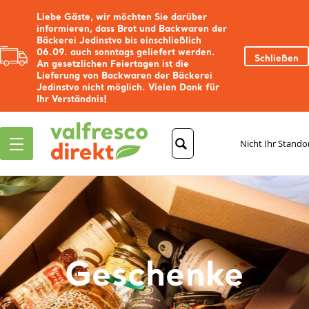
Liebe Gäste, wir möchten Sie darüber
informieren, dass Brot und Backwaren der
Bäckerei Jedinstvo bis einschließlich
06.09. auch sonntags geliefert werden.
Schließen
An gesetzlichen Feiertagen ist die
Lieferung von Backwaren der Bäckerei
Jedinstvo nicht möglich. Vielen Dank für
Ihr Verständnis!
Nicht Ihr Stando
Geschenke