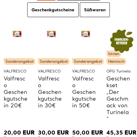
Geschenkgutscheine
Süßwaren
Istrien
Sonderangebot
Sonderangebot
Sonderangebot
Heimisch
VALFRESCO
VALFRESCO
VALFRESCO
OPG Turinela
Valfresc
Valfresc
Valfresc
Geschen
o
o
o
kset
Geschen
Geschen
Geschen
„Der
kgutsche
kgutsche
kgutsche
Geschm
in 20€
in 30€
in 50€
ack von
Turinela
“
20,00
EUR
30,00
EUR
50,00
EUR
45,35
EUR