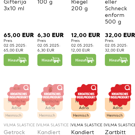
Gifterija
100 g
Riegel
eller
3x10 ml
200 g
Schneck
enform
500 g
65,00
EUR
6,30
EUR
12,00
EUR
32,00
EUR
Preis
Preis
Preis
Preis
02.05.2025:
02.05.2025:
02.05.2025:
02.05.2025:
65,00 EUR
6,30 EUR
12,00 EUR
32,00 EUR
−
+
−
+
−
+
1
1
1
Hinzufügen
Hinzufügen
Hinzufügen
Hinzufügen
St.
St.
St.
Nördliche
Nördliche
Nördliche
Nördliche
Adria
Adria
Adria
Adria
Heimisch
Heimisch
Heimisch
Heimisch
VILMA SLASTICE D.O.O.
VILMA SLASTICE D.O.O.
VILMA SLASTICE D.O.O.
VILMA SLASTICE
Getrock
Kandiert
Kandiert
Zartbitt