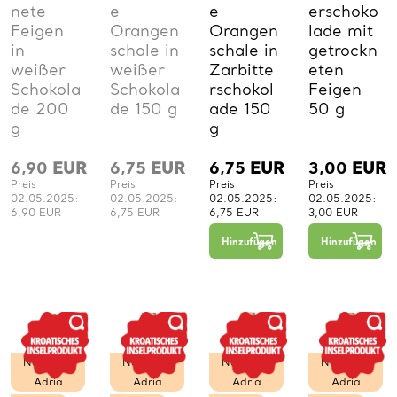
nete
e
e
erschoko
Feigen
Orangen
Orangen
lade mit
in
schale in
schale in
getrockn
weißer
weißer
Zarbitte
eten
Schokola
Schokola
rschokol
Feigen
de 200
de 150 g
ade 150
50 g
g
g
6,90
EUR
6,75
EUR
6,75
EUR
3,00
EUR
Preis
Preis
Preis
Preis
02.05.2025:
02.05.2025:
02.05.2025:
02.05.2025:
6,90 EUR
6,75 EUR
6,75 EUR
3,00 EUR
−
+
1
Hinzufügen
Hinzufügen
St.
Nördliche
Nördliche
Nördliche
Nördliche
Adria
Adria
Adria
Adria