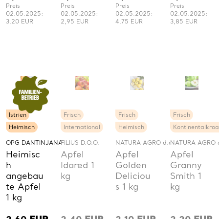
Preis
Preis
Preis
Preis
02.05.2025:
02.05.2025:
02.05.2025:
02.05.2025:
3,20 EUR
2,95 EUR
4,75 EUR
3,85 EUR
Istrien
Frisch
Frisch
Frisch
Heimisch
International
Heimisch
Kontinentalkroa
OPG DANTINJANA JOSIP
FILIUS D.O.O.
NATURA AGRO d.o.o.
NATURA AGRO d
Heimisc
Apfel
Apfel
Apfel
h
Idared 1
Golden
Granny
angebau
kg
Deliciou
Smith 1
te Apfel
s 1 kg
kg
1 kg