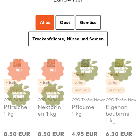
Alles
Obst
Gemüse
Trockenfrüchte, Nüsse und Samen
Frisch
Frisch
Frisch
Frisch
Istrien
Istrien
Heimisch
Heimisch
Heimisch
Heimisch
OPG RABAK
OPG RABAK
OPG Tončić Neven
OPG Tončić Nev
Pfirsiche
Nektarin
Pflaume
Eigenan
1 kg
en 1 kg
1 kg
baubirne
1 kg
8,50
EUR
8,50
EUR
4,95
EUR
6,30
EUR