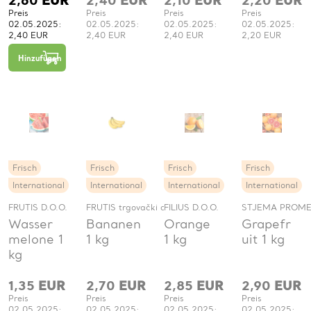
2,60
EUR
2,40
EUR
2,10
EUR
2,20
EUR
Preis
Preis
Preis
Preis
02.05.2025:
02.05.2025:
02.05.2025:
02.05.2025:
2,40 EUR
2,40 EUR
2,40 EUR
2,20 EUR
−
+
1
Hinzufügen
St.
Frisch
Frisch
Frisch
Frisch
International
International
International
International
FRUTIS D.O.O.
FRUTIS trgovački obrt
FILIUS D.O.O.
STJEMA PROMET
Wasser
Bananen
Orange
Grapefr
melone 1
1 kg
1 kg
uit 1 kg
kg
1,35
EUR
2,70
EUR
2,85
EUR
2,90
EUR
Preis
Preis
Preis
Preis
02.05.2025:
02.05.2025:
02.05.2025:
02.05.2025: