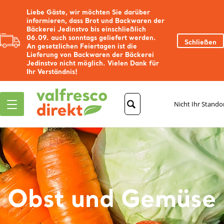
Liebe Gäste, wir möchten Sie darüber
informieren, dass Brot und Backwaren der
Bäckerei Jedinstvo bis einschließlich
06.09. auch sonntags geliefert werden.
Schließen
An gesetzlichen Feiertagen ist die
Lieferung von Backwaren der Bäckerei
Jedinstvo nicht möglich. Vielen Dank für
Ihr Verständnis!
Nicht Ihr Stando
Obst und Gemüse