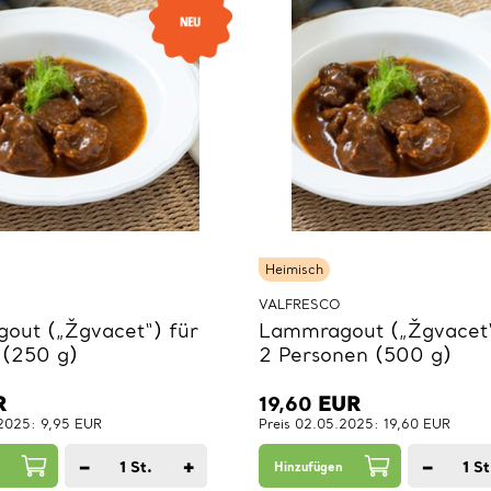
Heimisch
VALFRESCO
out („Žgvacet“) für
Lammragout („Žgvacet“
 (250 g)
2 Personen (500 g)
R
19,60
EUR
.2025: 9,95 EUR
Preis 02.05.2025: 19,60 EUR
−
+
−
1
St.
1
St
Hinzufügen