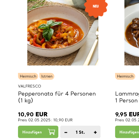
Heimisch
Istrien
Heimisch
VALFRESCO
Pepperonata für 4 Personen
Lammrag
(1 kg)
1 Person
10,90
EUR
9,95
EU
Preis 02.05.2025: 10,90 EUR
Preis 02.05
−
+
1
St.
Hinzufügen
Hinzufügen