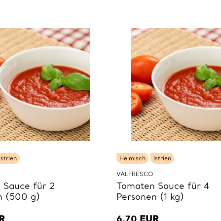
Istrien
Heimisch
Istrien
VALFRESCO
 Sauce für 2
Tomaten Sauce für 4
n (500 g)
Personen (1 kg)
R
6,70
EUR