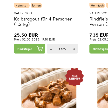
Heimisch
Istrien
Heimisch
VALFRESCO
VALFRESCO
Kalbsragout für 4 Personen
Rindflei
(1,2 kg)
Person 
25,50
EUR
7,35
EU
Preis 02.05.2025: 17,10 EUR
Preis 02.05
−
+
1
St.
Hinzufügen
Hinzufügen