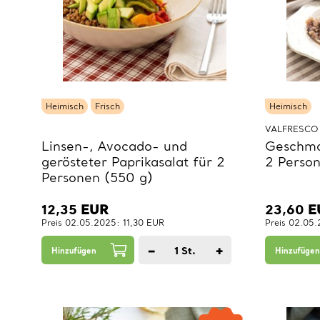
Heimisch
Frisch
Heimisch
VALFRESCO
Linsen-, Avocado- und
Geschmor
gerösteter Paprikasalat für 2
2 Perso
Personen (550 g)
12,35
EUR
23,60
E
Preis 02.05.2025: 11,30 EUR
Preis 02.05
−
+
1
St.
Hinzufügen
Hinzufügen