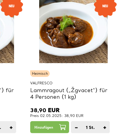
Heimisch
VALFRESCO
) für
Lammragout („Žgvacet“) für
4 Personen (1 kg)
38,90
EUR
Preis 02.05.2025: 38,90 EUR
+
−
+
.
1
St.
Hinzufügen