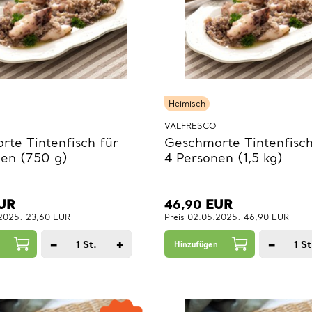
Heimisch
VALFRESCO
te Tintenfisch für
Geschmorte Tintenfisch
nen (750 g)
4 Personen (1,5 kg)
UR
46,90
EUR
.2025: 23,60 EUR
Preis 02.05.2025: 46,90 EUR
−
+
−
1
St.
1
St
Hinzufügen