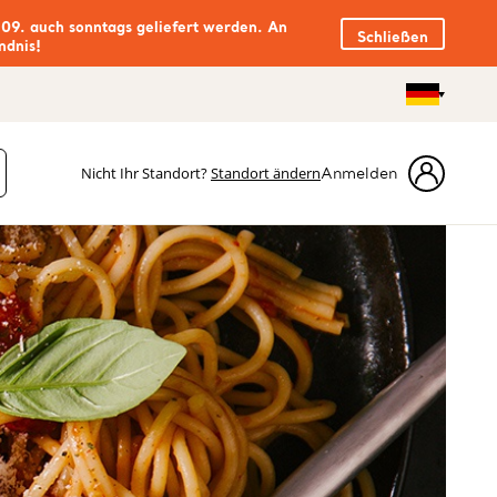
.09. auch sonntags geliefert werden. An
Schließen
ndnis!
Nicht Ihr Standort?
Standort ändern
Anmelden