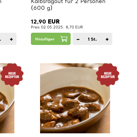
n
Kalbsragout für 2 Personen
(600 g)
12,90
EUR
Preis 02.05.2025: 8,70 EUR
+
−
+
.
1
St.
Hinzufügen