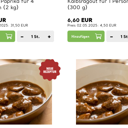
 Paprika für 4
Kalbsragout für 1 Perso
 (2 kg)
(300 g)
UR
6,60
EUR
.2025: 31,50 EUR
Preis 02.05.2025: 4,50 EUR
−
+
−
1
St.
1
St
Hinzufügen