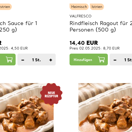
Istrien
Heimisch
Istrien
VALFRESCO
sch Sauce für 1
Rindfleisch Ragout für 
(250 g)
Personen (500 g)
R
14,40
EUR
.2025: 4,50 EUR
Preis 02.05.2025: 8,70 EUR
−
+
−
1
St.
1
St
Hinzufügen