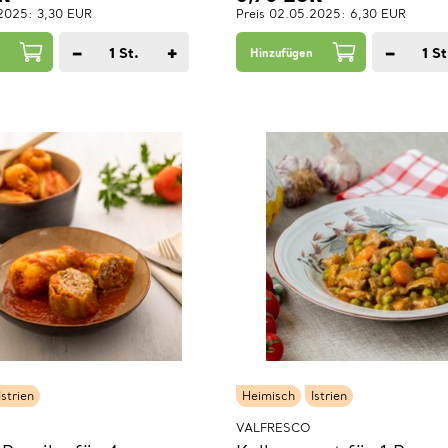
.2025: 3,30 EUR
Preis 02.05.2025: 6,30 EUR
−
+
−
1
St.
1
St
Hinzufügen
Istrien
Heimisch
Istrien
VALFRESCO