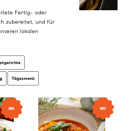
eitete Fertig- oder
h zubereitet, und für
nseren lokalen
ptgerichte
ig
Tägesmenü