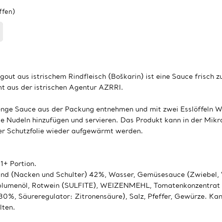
ffen)
agout aus istrischem Rindfleisch (Boškarin) ist eine Sauce frisch z
t aus der istrischen Agentur AZRRI.
nge Sauce aus der Packung entnehmen und mit zwei Esslöffeln Wa
e Nudeln hinzufügen und servieren. Das Produkt kann in der Mikro
er Schutzfolie wieder aufgewärmt werden.
1+ Portion.
 Rind (Nacken und Schulter) 42%, Wasser, Gemüsesauce (Zwiebel,
blumenöl, Rotwein (SULFITE), WEIZENMEHL, Tomatenkonzentrat (
%, Säureregulator: Zitronensäure), Salz, Pfeffer, Gewürze. Ka
ten.