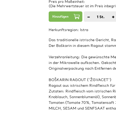
Preis pro Maßeinheit:
(Die Mehrwertsteuer ist im Preis inbegri
−
+
1
St.
Hinzufügen
Herkunftsregion:
Istra
Das traditionelle istrische Gericht, R
Der Boškarin in diesem Ragout stamm
Verzehranleitung: Die gewünschte Me
in der Mikrowelle aufkochen. Gekocht
Originalverpackung nach Entfernen d
BOŠKARIN RAGOUT (''ŽGVACET'')
Ragout aus istrischem Rindfleisch für 
Zutaten: Rindfleisch vom istrischen
Knoblauch, Sonnenblumenöl), Sonnen
Tomaten (Tomate 70%, Tomatensaft 30
MILCH, SESAM und SENFSAAT enthal