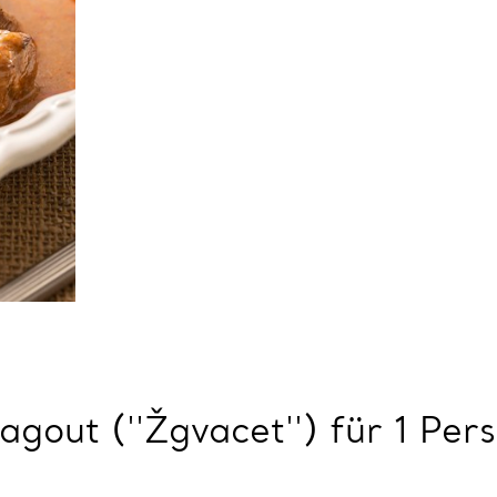
agout (''Žgvacet'') für 1 Per