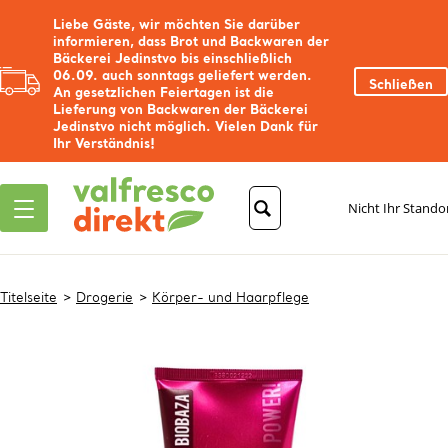
Liebe Gäste, wir möchten Sie darüber
informieren, dass Brot und Backwaren der
Bäckerei Jedinstvo bis einschließlich
06.09. auch sonntags geliefert werden.
Schließen
An gesetzlichen Feiertagen ist die
Lieferung von Backwaren der Bäckerei
Jedinstvo nicht möglich. Vielen Dank für
Ihr Verständnis!
Nicht Ihr Stando
Titelseite
Drogerie
Körper- und Haarpflege