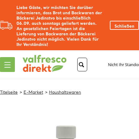
Liebe Gäste, wir möchten Sie darüber
informieren, dass Brot und Backwaren der
Bäckerei Jedinstvo bis einschließlich
06.09. auch sonntags geliefert werden.
Schließen
An gesetzlichen Feiertagen ist die
Lieferung von Backwaren der Bäckerei
Jedinstvo nicht möglich. Vielen Dank für
Ihr Verständnis!
Nicht Ihr Stando
Titelseite
E-Market
Haushaltswaren