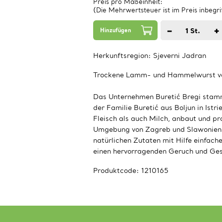
Preis pro Maßeinheit:
(Die Mehrwertsteuer ist im Preis inbegri
−
+
1
St.
Hinzufügen
Herkunftsregion:
Sjeverni Jadran
Trockene Lamm- und Hammelwurst von
Das Unternehmen Buretić Bregi stammt
der Familie Buretić aus Boljun in Istr
Fleisch als auch Milch, anbaut und pr
Umgebung von Zagreb und Slawonien z
natürlichen Zutaten mit Hilfe einfach
einen hervorragenden Geruch und Ges
Produktcode:
1210165