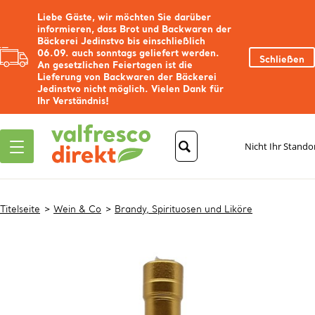
Liebe Gäste, wir möchten Sie darüber
informieren, dass Brot und Backwaren der
Bäckerei Jedinstvo bis einschließlich
06.09. auch sonntags geliefert werden.
Schließen
An gesetzlichen Feiertagen ist die
Lieferung von Backwaren der Bäckerei
Jedinstvo nicht möglich. Vielen Dank für
Ihr Verständnis!
Nicht Ihr Stando
Titelseite
Wein & Co
Brandy, Spirituosen und Liköre