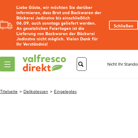
Liebe Gäste, wir möchten Sie darüber
informieren, dass Brot und Backwaren der
Bäckerei Jedinstvo bis einschließlich
06.09. auch sonntags geliefert werden.
Schließen
An gesetzlichen Feiertagen ist die
Lieferung von Backwaren der Bäckerei
Jedinstvo nicht möglich. Vielen Dank für
Ihr Verständnis!
Nicht Ihr Stando
Titelseite
Delikatessen
Eingelegtes