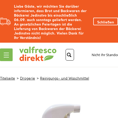
Liebe Gäste, wir möchten Sie darüber
informieren, dass Brot und Backwaren der
Bäckerei Jedinstvo bis einschließlich
06.09. auch sonntags geliefert werden.
Schließen
An gesetzlichen Feiertagen ist die
Lieferung von Backwaren der Bäckerei
Jedinstvo nicht möglich. Vielen Dank für
Ihr Verständnis!
Nicht Ihr Stando
Titelseite
Drogerie
Reinigungs- und Waschmittel