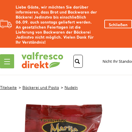
Liebe Gäste, wir möchten Sie darüber
informieren, dass Brot und Backwaren der
Bäckerei Jedinstvo bis einschließlich
06.09. auch sonntags geliefert werden.
Schließen
An gesetzlichen Feiertagen ist die
Lieferung von Backwaren der Bäckerei
Jedinstvo nicht möglich. Vielen Dank für
Ihr Verständnis!
Nicht Ihr Stando
Titelseite
Bäckerei und Pasta
Nudeln