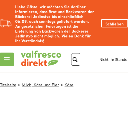
Liebe Gäste, wir möchten Sie darüber
informieren, dass Brot und Backwaren der
Bäckerei Jedinstvo bis einschließlich
06.09. auch sonntags geliefert werden.
Schließen
An gesetzlichen Feiertagen ist die
Lieferung von Backwaren der Bäckerei
Jedinstvo nicht möglich. Vielen Dank für
Ihr Verständnis!
Nicht Ihr Stando
Titelseite
Milch, Käse und Eier
Käse