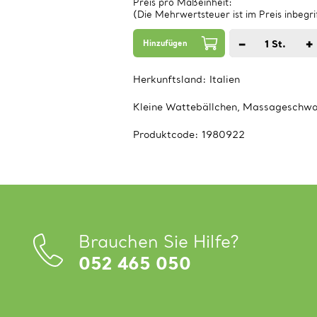
Preis pro Maßeinheit:
(Die Mehrwertsteuer ist im Preis inbegri
−
+
1
St.
Hinzufügen
Herkunftsland:
Italien
Kleine Wattebällchen, Massageschwa
Produktcode:
1980922
Brauchen Sie Hilfe?
052 465 050