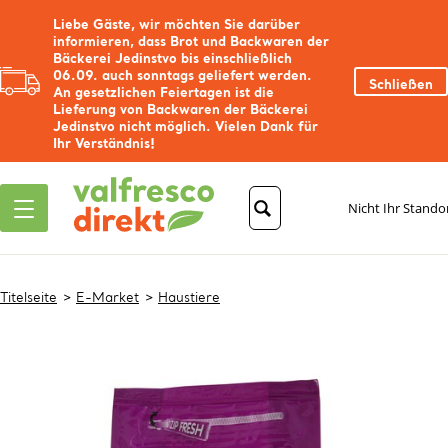
Liebe Gäste, wir möchten Sie darüber
informieren, dass Brot und Backwaren der
Bäckerei Jedinstvo bis einschließlich
06.09. auch sonntags geliefert werden.
Schließen
An gesetzlichen Feiertagen ist die
Lieferung von Backwaren der Bäckerei
Jedinstvo nicht möglich. Vielen Dank für
Ihr Verständnis!
Nicht Ihr Stando
Titelseite
E-Market
Haustiere