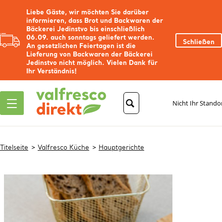
Liebe Gäste, wir möchten Sie darüber
informieren, dass Brot und Backwaren der
Bäckerei Jedinstvo bis einschließlich
06.09. auch sonntags geliefert werden.
Schließen
An gesetzlichen Feiertagen ist die
Lieferung von Backwaren der Bäckerei
Jedinstvo nicht möglich. Vielen Dank für
Ihr Verständnis!
Nicht Ihr Stando
Titelseite
Valfresco Küche
Hauptgerichte