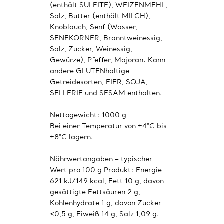
(enthält SULFITE), WEIZENMEHL,
Salz, Butter (enthält MILCH),
Knoblauch, Senf (Wasser,
SENFKÖRNER, Branntweinessig,
Salz, Zucker, Weinessig,
Gewürze), Pfeffer, Majoran. Kann
andere GLUTENhaltige
Getreidesorten, EIER, SOJA,
SELLERIE und SESAM enthalten.
Nettogewicht: 1000 g
Bei einer Temperatur von +4°C bis
+8°C lagern.
Nährwertangaben – typischer
Wert pro 100 g Produkt: Energie
621 kJ/149 kcal, Fett 10 g, davon
gesättigte Fettsäuren 2 g,
Kohlenhydrate 1 g, davon Zucker
<0,5 g, Eiweiß 14 g, Salz 1,09 g.