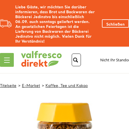
Liebe Gäste, wir möchten Sie darüber
informieren, dass Brot und Backwaren der
Bäckerei Jedinstvo bis einschließlich
06.09. auch sonntags geliefert werden.
Schließen
An gesetzlichen Feiertagen ist die
Lieferung von Backwaren der Bäckerei
Jedinstvo nicht möglich. Vielen Dank für
Ihr Verständnis!
Nicht Ihr Stando
Titelseite
E-Market
Kaffee, Tee und Kakao