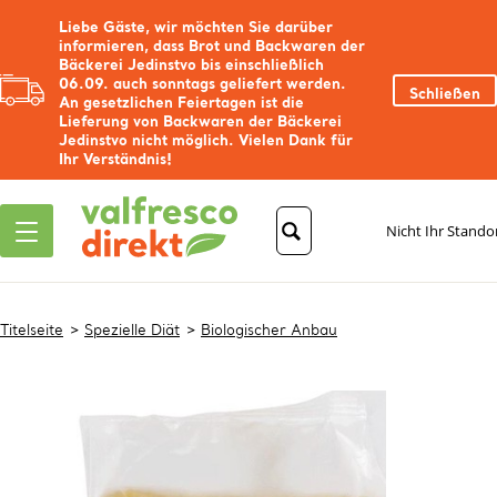
Liebe Gäste, wir möchten Sie darüber
informieren, dass Brot und Backwaren der
Bäckerei Jedinstvo bis einschließlich
06.09. auch sonntags geliefert werden.
Schließen
An gesetzlichen Feiertagen ist die
Lieferung von Backwaren der Bäckerei
Jedinstvo nicht möglich. Vielen Dank für
Ihr Verständnis!
Nicht Ihr Stando
Titelseite
Spezielle Diät
Biologischer Anbau