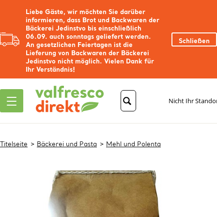
Liebe Gäste, wir möchten Sie darüber
informieren, dass Brot und Backwaren der
Bäckerei Jedinstvo bis einschließlich
06.09. auch sonntags geliefert werden.
Schließen
An gesetzlichen Feiertagen ist die
Lieferung von Backwaren der Bäckerei
Jedinstvo nicht möglich. Vielen Dank für
Ihr Verständnis!
Nicht Ihr Stando
Titelseite
Bäckerei und Pasta
Mehl und Polenta