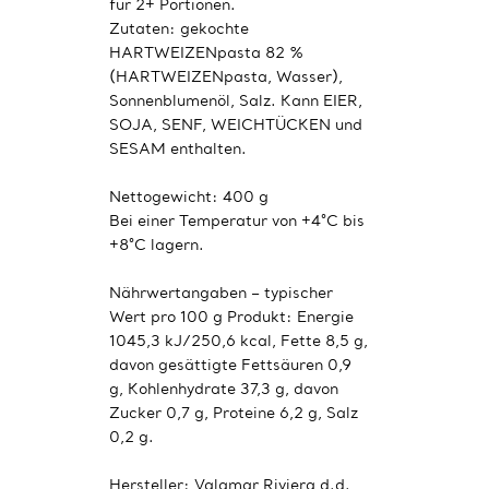
für 2+ Portionen.
Zutaten: gekochte
HARTWEIZENpasta 82 %
(HARTWEIZENpasta, Wasser),
Sonnenblumenöl, Salz. Kann EIER,
SOJA, SENF, WEICHTÜCKEN und
SESAM enthalten.
Nettogewicht: 400 g
Bei einer Temperatur von +4°C bis
+8°C lagern.
Nährwertangaben – typischer
Wert pro 100 g Produkt: Energie
1045,3 kJ/250,6 kcal, Fette 8,5 g,
davon gesättigte Fettsäuren 0,9
g, Kohlenhydrate 37,3 g, davon
Zucker 0,7 g, Proteine 6,2 g, Salz
0,2 g.
Hersteller: Valamar Riviera d.d.,