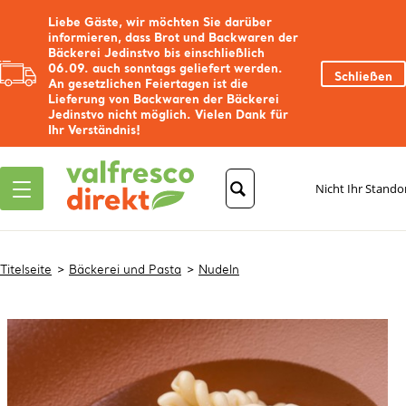
Liebe Gäste, wir möchten Sie darüber
informieren, dass Brot und Backwaren der
Bäckerei Jedinstvo bis einschließlich
06.09. auch sonntags geliefert werden.
Schließen
An gesetzlichen Feiertagen ist die
Lieferung von Backwaren der Bäckerei
Jedinstvo nicht möglich. Vielen Dank für
Ihr Verständnis!
Nicht Ihr Stando
Titelseite
Bäckerei und Pasta
Nudeln