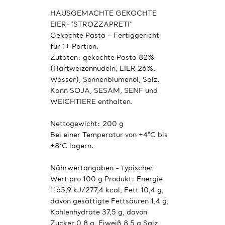
HAUSGEMACHTE GEKOCHTE
EIER-''STROZZAPRETI''
Gekochte Pasta - Fertiggericht
für 1+ Portion.
Zutaten: gekochte Pasta 82%
(Hartweizennudeln, EIER 26%,
Wasser), Sonnenblumenöl, Salz.
Kann SOJA, SESAM, SENF und
WEICHTIERE enthalten.
Nettogewicht: 200 g
Bei einer Temperatur von +4°C bis
+8°C lagern.
Nährwertangaben - typischer
Wert pro 100 g Produkt: Energie
1165,9 kJ/277,4 kcal, Fett 10,4 g,
davon gesättigte Fettsäuren 1,4 g,
Kohlenhydrate 37,5 g, davon
Zucker 0,8 g, Eiweiß ​​8,5 g Salz,