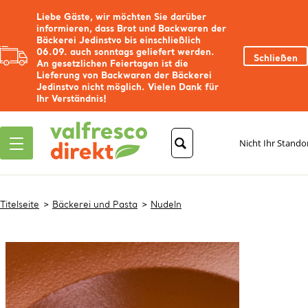
Liebe Gäste, wir möchten Sie darüber
informieren, dass Brot und Backwaren der
Bäckerei Jedinstvo bis einschließlich
06.09. auch sonntags geliefert werden.
Schließen
An gesetzlichen Feiertagen ist die
Lieferung von Backwaren der Bäckerei
Jedinstvo nicht möglich. Vielen Dank für
Ihr Verständnis!
Nicht Ihr Stando
Titelseite
Bäckerei und Pasta
Nudeln