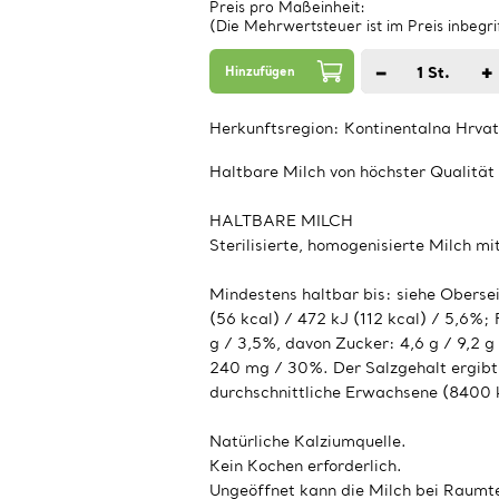
Preis pro Maßeinheit:
(Die Mehrwertsteuer ist im Preis inbegri
−
+
1
St.
Hinzufügen
Herkunftsregion:
Kontinentalna Hrva
Haltbare Milch von höchster Qualitä
HALTBARE MILCH
Sterilisierte, homogenisierte Milch m
Mindestens haltbar bis: siehe Oberse
(56 kcal) / 472 kJ (112 kcal) / 5,6%; 
g / 3,5%, davon Zucker: 4,6 g / 9,2 g
240 mg / 30%. Der Salzgehalt ergibt 
durchschnittliche Erwachsene (8400
Natürliche Kalziumquelle.
Kein Kochen erforderlich.
Ungeöffnet kann die Milch bei Raum