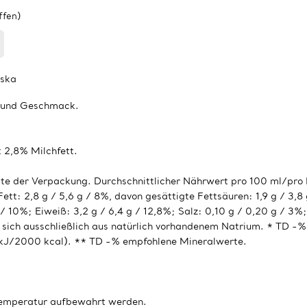
ffen)
tska
t und Geschmack.
it 2,8% Milchfett.
ite der Verpackung. Durchschnittlicher Nährwert pro 100 ml/pro 
Fett: 2,8 g / 5,6 g / 8%, davon gesättigte Fettsäuren: 1,9 g / 3,8
 / 10%; Eiweiß: 3,2 g / 6,4 g / 12,8%; Salz: 0,10 g / 0,20 g / 3
sich ausschließlich aus natürlich vorhandenem Natrium. * TD -%
 kJ/2000 kcal). ** TD -% empfohlene Mineralwerte.
temperatur aufbewahrt werden.