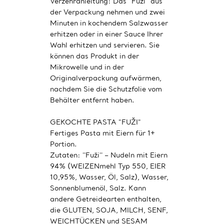
Verzehranleitung: Das ''Fuži'' aus
der Verpackung nehmen und zwei
Minuten in kochendem Salzwasser
erhitzen oder in einer Sauce Ihrer
Wahl erhitzen und servieren. Sie
können das Produkt in der
Mikrowelle und in der
Originalverpackung aufwärmen,
nachdem Sie die Schutzfolie vom
Behälter entfernt haben.
GEKOCHTE PASTA "FUŽI"
Fertiges Pasta mit Eiern für 1+
Portion.
Zutaten: ''Fuži'' – Nudeln mit Eiern
94% (WEIZENmehl Typ 550, EIER
10,95%, Wasser, Öl, Salz), Wasser,
Sonnenblumenöl, Salz. Kann
andere Getreidearten enthalten,
die GLUTEN, SOJA, MILCH, SENF,
WEICHTÜCKEN und SESAM