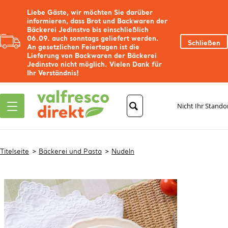
Liebe Gäste, wir möchten Sie darüber
informieren, dass Brot und Backwaren der
Bäckerei Jedinstvo bis einschließlich
06.09. auch sonntags geliefert werden.
Schließen
An gesetzlichen Feiertagen ist die
Lieferung von Backwaren der Bäckerei
Jedinstvo nicht möglich. Vielen Dank für
Ihr Verständnis!
Nicht Ihr Stando
Titelseite
Bäckerei und Pasta
Nudeln