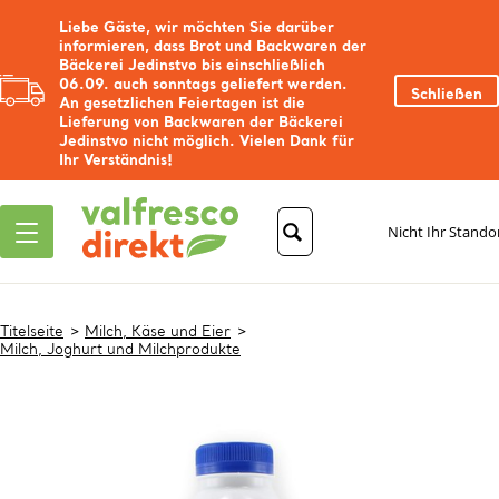
Liebe Gäste, wir möchten Sie darüber
informieren, dass Brot und Backwaren der
Bäckerei Jedinstvo bis einschließlich
06.09. auch sonntags geliefert werden.
Schließen
An gesetzlichen Feiertagen ist die
Lieferung von Backwaren der Bäckerei
Jedinstvo nicht möglich. Vielen Dank für
Ihr Verständnis!
Nicht Ihr Stando
Titelseite
Milch, Käse und Eier
Milch, Joghurt und Milchprodukte