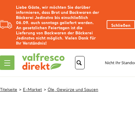
Liebe Gäste, wir möchten Sie darüber
informieren, dass Brot und Backwaren der
Bäckerei Jedinstvo bis einschließlich
06.09. auch sonntags geliefert werden.
Schließen
An gesetzlichen Feiertagen ist die
Lieferung von Backwaren der Bäckerei
Jedinstvo nicht möglich. Vielen Dank für
Ihr Verständnis!
Nicht Ihr Stando
Titelseite
E-Market
Öle, Gewürze und Saucen