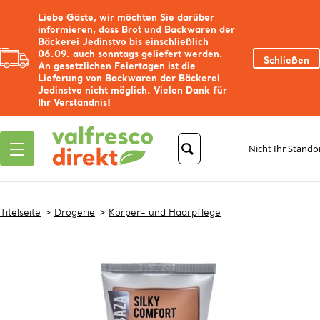
Liebe Gäste, wir möchten Sie darüber
informieren, dass Brot und Backwaren der
Bäckerei Jedinstvo bis einschließlich
06.09. auch sonntags geliefert werden.
Schließen
An gesetzlichen Feiertagen ist die
Lieferung von Backwaren der Bäckerei
Jedinstvo nicht möglich. Vielen Dank für
Ihr Verständnis!
Nicht Ihr Stando
Titelseite
Drogerie
Körper- und Haarpflege