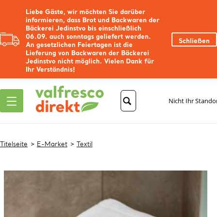
Liebe Gäste, wir möchten Sie darüber
informieren, dass Brot und Backwaren der
Bäckerei Jedinstvo bis einschließlich
06.09. auch sonntags geliefert werden.
Schließen
An gesetzlichen Feiertagen ist die
Lieferung von Backwaren der Bäckerei
Jedinstvo nicht möglich. Vielen Dank für
Ihr Verständnis!
Nicht Ihr Stando
Titelseite
E-Market
Textil