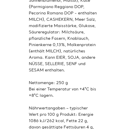
Sonnenblumenöl, Maisöl), Käse
(Parmigiano Reggiano DOP,
Pecorino Romano DOP - enthalten
MILCH), CASHEKERN, Meer Salz,
modifizierte Maisstärke, Glukose,
Säureregulator: Milchsäure,
pflanzliche Fasern, Knoblauch,
Pinienkerne 0,13%, Molkenprotein
(enthält MILCH), natürliches
Aroma. Kann EIER, SOJA, andere
NÜSSE, SELLERIE, SENF und
SESAM enthalten.
Nettomenge: 250 g
Bei einer Temperatur von +4°C bis
+8°C lagern.
Nährwertangaben – typischer
Wert pro 100 g Produkt: Energie
1086 kJ/262 kcal, Fette 22 g,
davon gesättigte Fettsäuren 4 g,