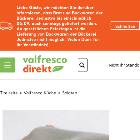
Liebe Gäste, wir möchten Sie darüber
informieren, dass Brot und Backwaren der
Bäckerei Jedinstvo bis einschließlich
06.09. auch sonntags geliefert werden.
Schließen
An gesetzlichen Feiertagen ist die
Lieferung von Backwaren der Bäckerei
Jedinstvo nicht möglich. Vielen Dank für
Ihr Verständnis!
Nicht Ihr Stando
Titelseite
Valfresco Küche
Salaten