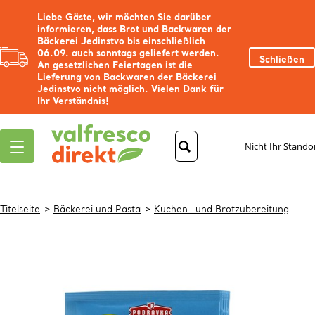
Liebe Gäste, wir möchten Sie darüber
informieren, dass Brot und Backwaren der
Bäckerei Jedinstvo bis einschließlich
06.09. auch sonntags geliefert werden.
Schließen
An gesetzlichen Feiertagen ist die
Lieferung von Backwaren der Bäckerei
Jedinstvo nicht möglich. Vielen Dank für
Ihr Verständnis!
Nicht Ihr Stando
Titelseite
Bäckerei und Pasta
Kuchen- und Brotzubereitung