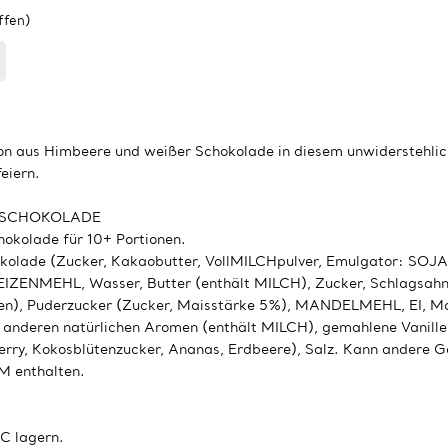
ffen)
ion aus Himbeere und weißer Schokolade in diesem unwiderstehlich
eiern.
R SCHOKOLADE
okolade für 10+ Portionen.
olade (Zucker, Kakaobutter, VollMILCHpulver, Emulgator: SOJAle
IZENMEHL, Wasser, Butter (enthält MILCH), Zucker, Schlagsahne 
een), Puderzucker (Zucker, Maisstärke 5%), MANDELMEHL, EI, Ma
t anderen natürlichen Aromen (enthält MILCH), gemahlene Vanille
rry, Kokosblütenzucker, Ananas, Erdbeere), Salz. Kann andere 
 enthalten.
°C lagern.