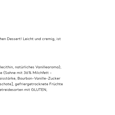
en Dessert! Leicht und cremig, ist
cithin, natürliches Vanillearoma),
(Sahne mit 36​​% Milchfett -
isstärke, Bourbon-Vanille-Zucker
schote], gefriergetrocknete Früchte
Getreidesorten mit GLUTEN,