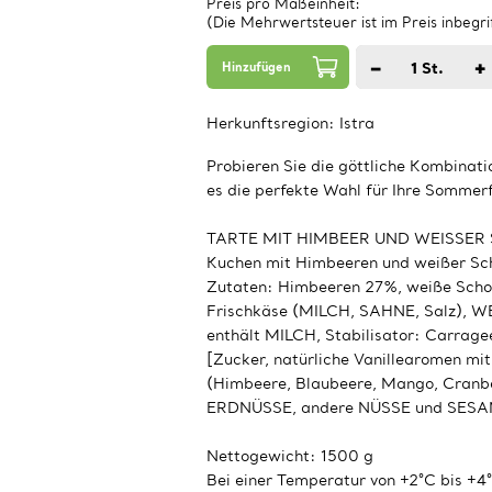
Preis pro Maßeinheit:
(Die Mehrwertsteuer ist im Preis inbegri
−
+
1
St.
Hinzufügen
Herkunftsregion:
Istra
Probieren Sie die göttliche Kombinat
es die perfekte Wahl für Ihre Sommerf
TARTE MIT HIMBEER UND WEISSE
Kuchen mit Himbeeren und weißer Sch
Zutaten: Himbeeren 27%, weiße Schok
Frischkäse (MILCH, SAHNE, Salz), WE
enthält MILCH, Stabilisator: Carrag
[Zucker, natürliche Vanillearomen mi
(Himbeere, Blaubeere, Mango, Cranbe
ERDNÜSSE, andere NÜSSE und SESAM
Nettogewicht: 1500 g
Bei einer Temperatur von +2°C bis +4