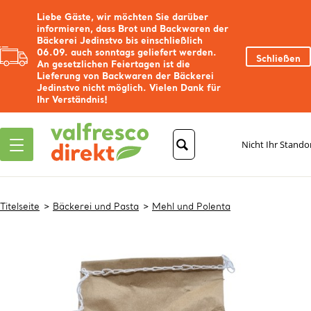
Liebe Gäste, wir möchten Sie darüber
informieren, dass Brot und Backwaren der
Bäckerei Jedinstvo bis einschließlich
06.09. auch sonntags geliefert werden.
Schließen
An gesetzlichen Feiertagen ist die
Lieferung von Backwaren der Bäckerei
Jedinstvo nicht möglich. Vielen Dank für
Ihr Verständnis!
Nicht Ihr Stando
Titelseite
Bäckerei und Pasta
Mehl und Polenta