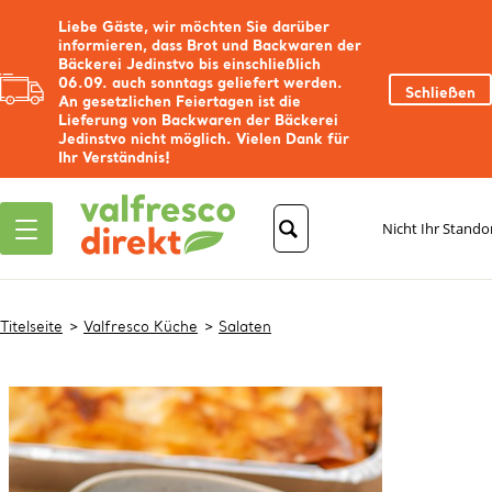
Liebe Gäste, wir möchten Sie darüber
informieren, dass Brot und Backwaren der
Bäckerei Jedinstvo bis einschließlich
06.09. auch sonntags geliefert werden.
Schließen
An gesetzlichen Feiertagen ist die
Lieferung von Backwaren der Bäckerei
Jedinstvo nicht möglich. Vielen Dank für
Ihr Verständnis!
Nicht Ihr Stando
Titelseite
Valfresco Küche
Salaten