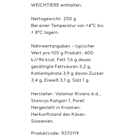
WEICHTIERE enthalten.
Nettogewicht: 250 g
Bei einer Temperatur von +4°C bis
+ 8°C lagern.
Nährwertangaben – typischer
Wert pro 100 g Produkt: 400
kJ/96 kcal, Fett 7,6 g davon
gesättigte Fettsäuren 3,2 g,
Kohlenhydrate 3,9 g davon Zucker
3,4 g, Eiweiß 3,1 g, Salz 1 g.
Hersteller: Valamar Riviera d.d.,
Stancija Kaligari 1, Poreč
Hergestellt in Kroatien.
Herkunftsland des Käses:
Slowenien.
Produktcode:
9370119