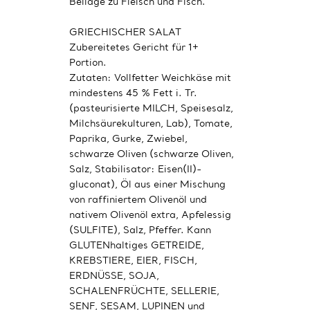
Beilage zu Fleisch und Fisch.
GRIECHISCHER SALAT
Zubereitetes Gericht für 1+
Portion.
Zutaten: Vollfetter Weichkäse mit
mindestens 45 % Fett i. Tr.
(pasteurisierte MILCH, Speisesalz,
Milchsäurekulturen, Lab), Tomate,
Paprika, Gurke, Zwiebel,
schwarze Oliven (schwarze Oliven,
Salz, Stabilisator: Eisen(II)-
gluconat), Öl aus einer Mischung
von raffiniertem Olivenöl und
nativem Olivenöl extra, Apfelessig
(SULFITE), Salz, Pfeffer. Kann
GLUTENhaltiges GETREIDE,
KREBSTIERE, EIER, FISCH,
ERDNÜSSE, SOJA,
SCHALENFRÜCHTE, SELLERIE,
SENF, SESAM, LUPINEN und