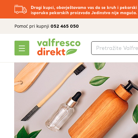
Dragi kupci, obavještavamo vas da se kruh i pekarski
isporuka pekarskih proizvoda Jedinstva nije moguća.
Pomoć pri kupnji
052 465 050