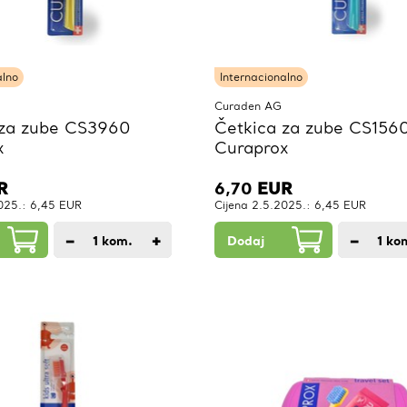
alno
Internacionalno
Curaden AG
 za zube CS3960
Četkica za zube CS156
x
Curaprox
R
6,70
EUR
2025.: 6,45 EUR
Cijena 2.5.2025.: 6,45 EUR
−
+
−
1
kom.
Dodaj
1
ko