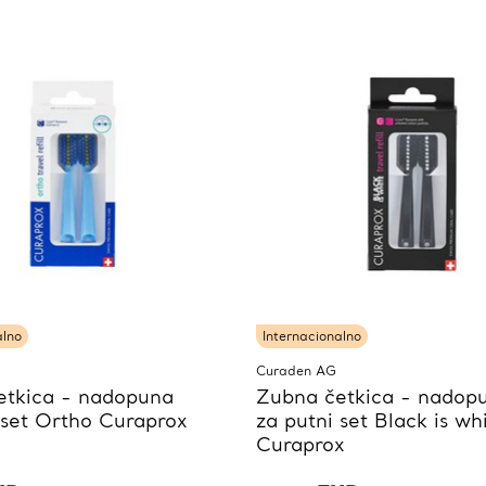
alno
Internacionalno
Curaden AG
etkica - nadopuna
Zubna četkica - nadop
 set Ortho Curaprox
za putni set Black is wh
Curaprox