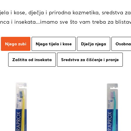
jela i kose, dječja i prirodna kozmetika, sredstva za
unca i insekata…imamo sve što vam treba za blistav 
Njega zubi
Njega tijela i kose
Dječja njega
Osobna 
Zaštita od insekata
Sredstva za čišćenje i pranje