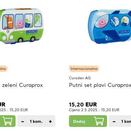
alno
Internacionalno
Curaden AG
t zeleni Curaprox
Putni set plavi Curaprox
UR
15,20
EUR
025.: 15,20 EUR
Cijena 2.5.2025.: 15,20 EUR
−
+
−
1
kom.
Dodaj
1
ko