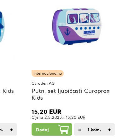
Internacionalno
Curaden AG
 Kids
Putni set ljubičasti Curaprox
Kids
15,20
EUR
Cijena 2.5.2025.: 15,20 EUR
+
−
+
m.
Dodaj
1
kom.