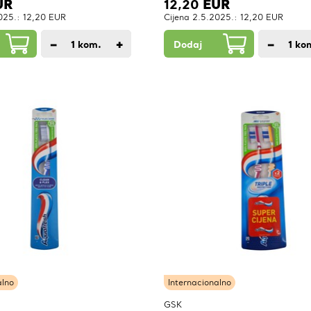
UR
12,20
EUR
025.: 12,20 EUR
Cijena 2.5.2025.: 12,20 EUR
−
+
−
1
kom.
Dodaj
1
ko
alno
Internacionalno
GSK