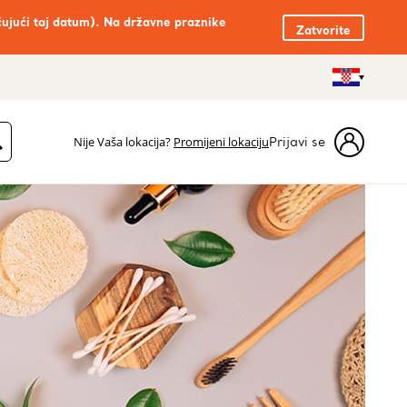
čujući taj datum). Na državne praznike
Zatvorite
Nije Vaša lokacija?
Promijeni lokaciju
Prijavi se