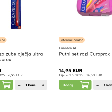
alno
Internacionalno
Curaden AG
za zube dječja ultra
Putni set rozi Curaprox
aprox
R
14,95
EUR
2025.: 6,95 EUR
Cijena 2.5.2025.: 14,50 EUR
−
+
−
1
kom.
Dodaj
1
ko