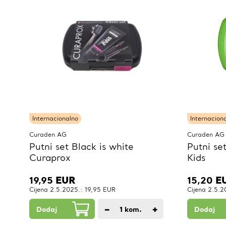
Internacionalno
Internacion
Curaden AG
Curaden AG
Putni set Black is white
Putni se
Curaprox
Kids
19,95
EUR
15,20
E
Cijena 2.5.2025.: 19,95 EUR
Cijena 2.5.2
−
+
Dodaj
1
kom.
Dodaj