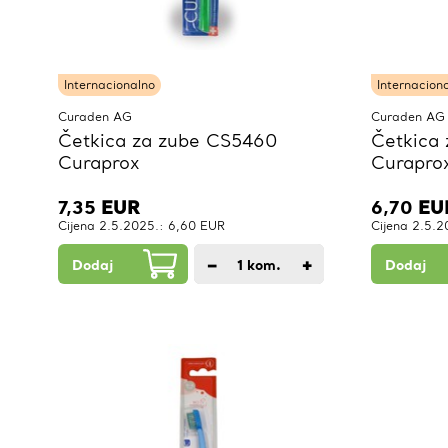
Internacionalno
Internacion
Curaden AG
Curaden AG
Četkica za zube CS5460
Četkica
Curaprox
Curapro
7,35
EUR
6,70
EU
Cijena 2.5.2025.: 6,60 EUR
Cijena 2.5.
−
+
Dodaj
1
kom.
Dodaj