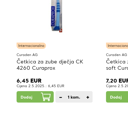
Internacionalno
Internacion
Curaden AG
Curaden AG
Četkica za zube dječja CK
Četkica 
4260 Curaprox
soft Cur
6,45
EUR
7,20
EU
Cijena 2.5.2025.: 6,45 EUR
Cijena 2.5.
−
+
Dodaj
1
kom.
Dodaj