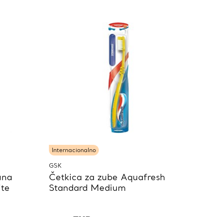
Internacionalno
GSK
una
Četkica za zube Aquafresh
ite
Standard Medium