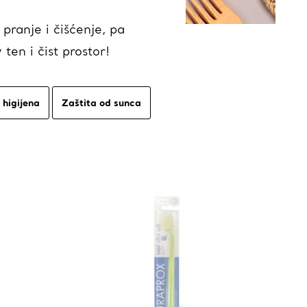
 pranje i čišćenje, pa
ten i čist prostor!
higijena
Zaštita od sunca