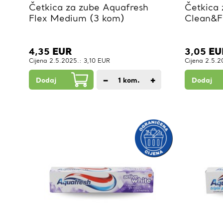
Četkica za zube Aquafresh
Četkica 
Flex Medium (3 kom)
Clean&F
4,35
EUR
3,05
EU
Cijena 2.5.2025.: 3,10 EUR
Cijena 2.5.
−
+
Dodaj
1
kom.
Dodaj