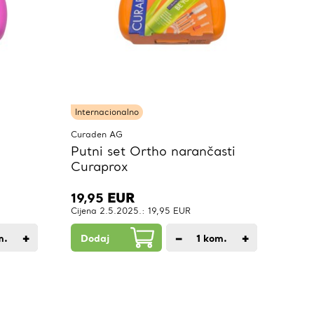
Internacionalno
Curaden AG
Putni set Ortho narančasti
Curaprox
19,95
EUR
Cijena 2.5.2025.: 19,95 EUR
+
−
+
m.
Dodaj
1
kom.