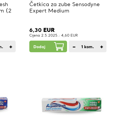
esh
Četkica za zube Sensodyne
um (2
Expert Medium
6,30
EUR
Cijena 2.5.2025.: 4,60 EUR
+
−
+
m.
Dodaj
1
kom.