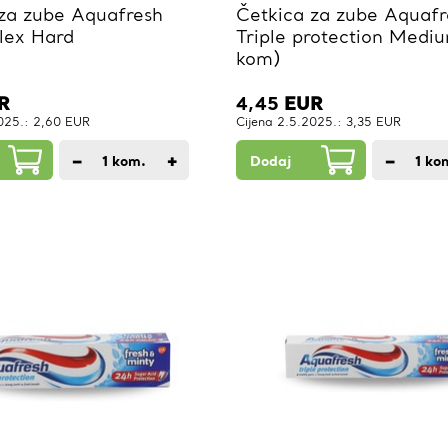
za zube Aquafresh
Četkica za zube Aquafr
lex Hard
Triple protection Medi
kom)
R
4,45
EUR
2025.: 2,60 EUR
Cijena 2.5.2025.: 3,35 EUR
−
+
−
1
kom.
Dodaj
1
ko