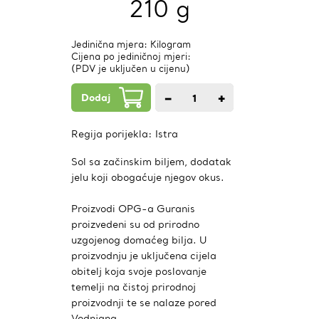
210 g
Jedinična mjera: Kilogram
Cijena po jediničnoj mjeri:
(PDV je uključen u cijenu)
Dodaj
−
+
1
kom.
Regija porijekla:
Istra
Sol sa začinskim biljem, dodatak
jelu koji obogaćuje njegov okus.
Proizvodi OPG-a Guranis
proizvedeni su od prirodno
uzgojenog domaćeg bilja. U
proizvodnju je uključena cijela
obitelj koja svoje poslovanje
temelji na čistoj prirodnoj
proizvodnji te se nalaze pored
Vodnjana