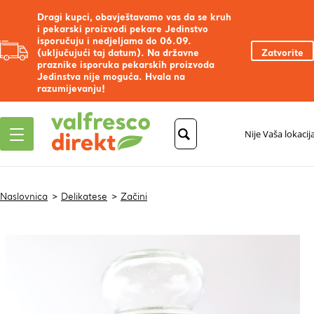
Dragi kupci, obavještavamo vas da se kruh
i pekarski proizvodi pekare Jedinstvo
isporučuju i nedjeljama do 06.09.
(uključujući taj datum). Na državne
Zatvorite
praznike isporuka pekarskih proizvoda
Jedinstva nije moguća. Hvala na
razumijevanju!
Nije Vaša lokacij
Naslovnica
Delikatese
Začini