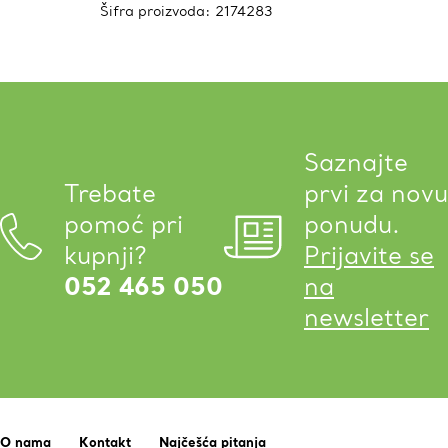
Šifra proizvoda:
2174283
Saznajte
Trebate
prvi za novu
pomoć pri
ponudu.
kupnji?
Prijavite se
052 465 050
na
newsletter
O nama
Kontakt
Najčešća pitanja