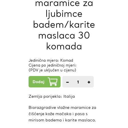
maramice za
ljubimce
badem/karite
maslaca 30
komada
Jedinična mjera: Komad
Cijena po jediničnoj mjeri:
(PDV je uključen u cijenu)
Dodaj
−
+
1
kom.
Zemlja porijekla:
Italija
Biorazgradive vlažne maramice za
čišćenje kože mačaka i pasa s
mirisom badema i karite maslaca.