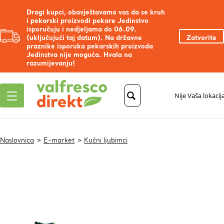
Dragi kupci, obavještavamo vas da se kruh
i pekarski proizvodi pekare Jedinstvo
isporučuju i nedjeljama do 06.09.
(uključujući taj datum). Na državne
Zatvorite
praznike isporuka pekarskih proizvoda
Jedinstva nije moguća. Hvala na
razumijevanju!
Nije Vaša lokacij
Naslovnica
E-market
Kućni ljubimci