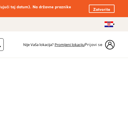
čujući taj datum). Na državne praznike
Zatvorite
Nije Vaša lokacija?
Promijeni lokaciju
Prijavi se