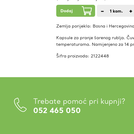
Dodaj
−
+
1
kom.
Zemlja porijekla:
Bosna i Hercegovin
Kapsule za pranje šarenog rublja. Čuva
temperaturama. Namijenjeno za 14 pr
Šifra proizvoda:
2122448
Trebate pomoć pri kupnji?
052 465 050