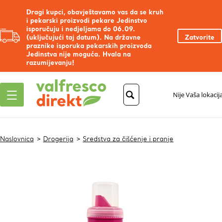
Dragi kupci, obavještavamo vas da se kruh
i pekarski proizvodi pekare Jedinstvo
isporučuju i nedjeljama do 06.09.
(uključujući taj datum). Na državne
Zatvorite
praznike isporuka pekarskih proizvoda
Jedinstva nije moguća. Hvala na
razumijevanju!
Nije Vaša lokacij
Naslovnica
Drogerija
Sredstva za čišćenje i pranje