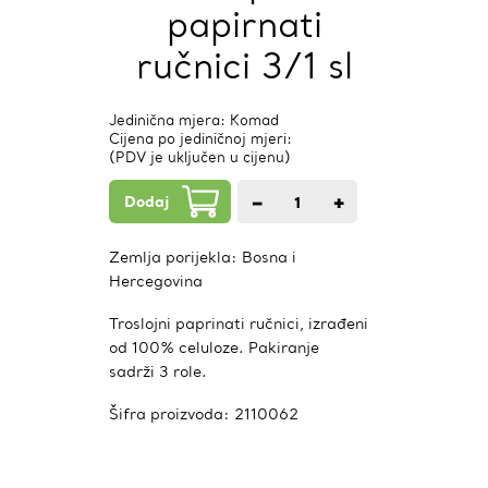
papirnati
ručnici 3/1 sl
Jedinična mjera: Komad
Cijena po jediničnoj mjeri:
(PDV je uključen u cijenu)
Dodaj
−
+
1
kom.
Zemlja porijekla:
Bosna i
Hercegovina
Troslojni paprinati ručnici, izrađeni
od 100% celuloze. Pakiranje
sadrži 3 role.
Šifra proizvoda:
2110062