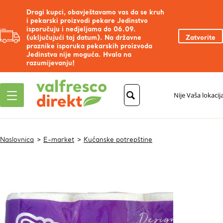
Dragi kupci, obavještavamo vas da se kruh
i pekarski proizvodi pekare Jedinstvo
isporučuju i nedjeljama do 06.09.
(uključujući taj datum). Na državne
Zatvorite
praznike isporuka pekarskih proizvoda
Jedinstva nije moguća. Hvala na
razumijevanju!
Nije Vaša lokacij
Naslovnica
E-market
Kućanske potrepštine