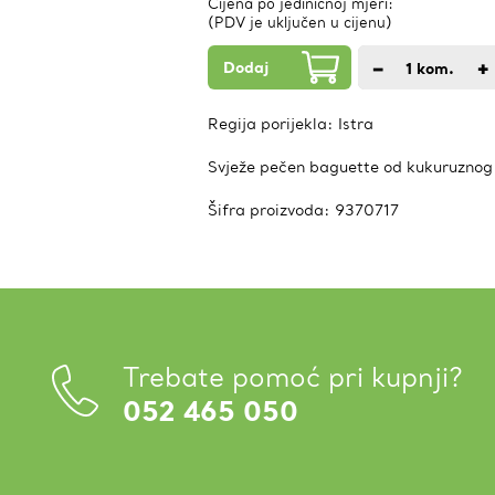
Cijena po jediničnoj mjeri:
(PDV je uključen u cijenu)
Dodaj
−
+
1
kom.
Regija porijekla:
Istra
Svježe pečen baguette od kukuruznog
Šifra proizvoda:
9370717
Trebate pomoć pri kupnji?
052 465 050