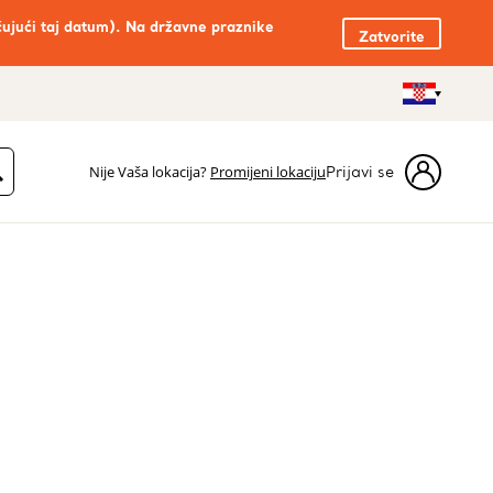
čujući taj datum). Na državne praznike
Zatvorite
Nije Vaša lokacija?
Promijeni lokaciju
Prijavi se