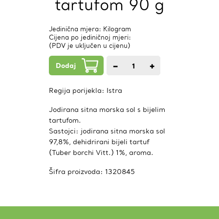
tartufom 90 g
Jedinična mjera: Kilogram
Cijena po jediničnoj mjeri:
(PDV je uključen u cijenu)
Dodaj
−
+
1
kom.
Regija porijekla:
Istra
Jodirana sitna morska sol s bijelim
tartufom.
Sastojci: jodirana sitna morska sol
97,8%, dehidrirani bijeli tartuf
(Tuber borchi Vitt.) 1%, aroma.
Šifra proizvoda:
1320845