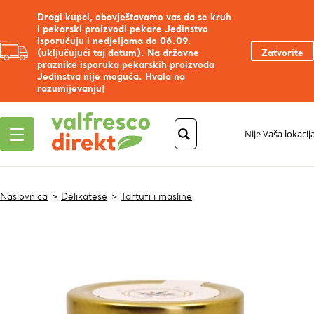
Dragi kupci, obavještavamo vas da se kruh
i pekarski proizvodi pekare Jedinstvo
isporučuju i nedjeljama do 06.09.
(uključujući taj datum). Na državne
Zatvorite
praznike isporuka pekarskih proizvoda
Jedinstva nije moguća. Hvala na
razumijevanju!
Nije Vaša lokacij
Naslovnica
Delikatese
Tartufi i masline