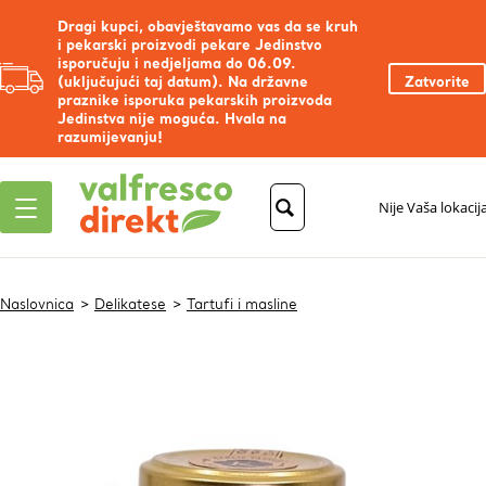
Dragi kupci, obavještavamo vas da se kruh
i pekarski proizvodi pekare Jedinstvo
isporučuju i nedjeljama do 06.09.
(uključujući taj datum). Na državne
Zatvorite
praznike isporuka pekarskih proizvoda
Jedinstva nije moguća. Hvala na
razumijevanju!
Nije Vaša lokacij
Naslovnica
Delikatese
Tartufi i masline