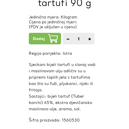
tartufi 90 g
Jedinična mjera: Kilogram
Cijena po jediničnoj mjeri:
(PDV je uključen u cijenu)
Dodaj
−
+
1
kom.
Regija porijekla:
Istra
Sjeckani bijeli tartufi u slanoj vodi
i maslinovom ulju odlični su u
pripremi toplih jela s tartufima
kao što su fuži, pljukanci, njoki ili
fritaja.
Sastojci: bijeli tartuf (Tuber
borchi) 65%, ekstra djevičansko
maslinovo ulje, aroma, sol.
Šifra proizvoda:
1560530