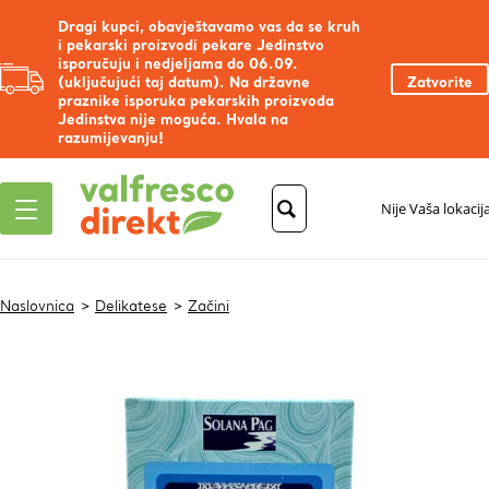
Dragi kupci, obavještavamo vas da se kruh
i pekarski proizvodi pekare Jedinstvo
isporučuju i nedjeljama do 06.09.
(uključujući taj datum). Na državne
Zatvorite
praznike isporuka pekarskih proizvoda
Jedinstva nije moguća. Hvala na
razumijevanju!
Nije Vaša lokacij
Naslovnica
Delikatese
Začini