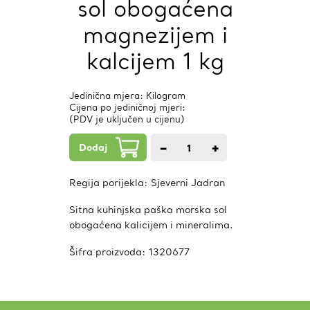
sol obogaćena
magnezijem i
kalcijem 1 kg
Jedinična mjera: Kilogram
Cijena po jediničnoj mjeri:
(PDV je uključen u cijenu)
Dodaj
−
+
1
kom.
Regija porijekla:
Sjeverni Jadran
Sitna kuhinjska paška morska sol
obogaćena kalicijem i mineralima.
Šifra proizvoda:
1320677