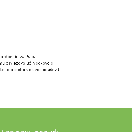
rčani blizu Pule.
emu osvježavajućih sokova s
ke, a poseban će vas oduševiti