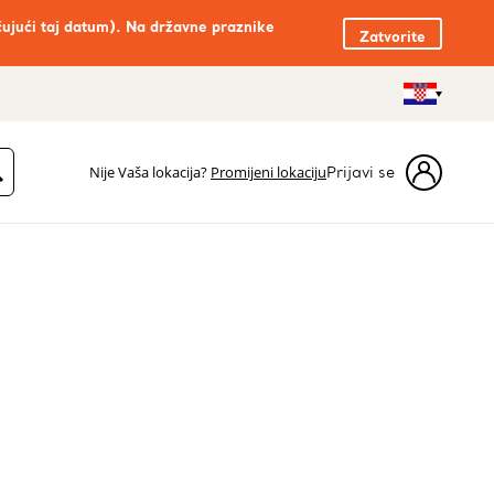
čujući taj datum). Na državne praznike
Zatvorite
Nije Vaša lokacija?
Promijeni lokaciju
Prijavi se