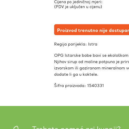
Cijena po jediničnoj mjeri:
(PDV je uključen u cijenu)
Proizvod trenutno nije dostupa
Regija porijekla:
Istra
OPG Istarske bobe bavi se ekološkom 
Njihov sirup od maline potpuno je prir
izvorskom ili gaziranom mineralnom vo
dodate li ga u koktele.
Šifra proizvoda:
1540331