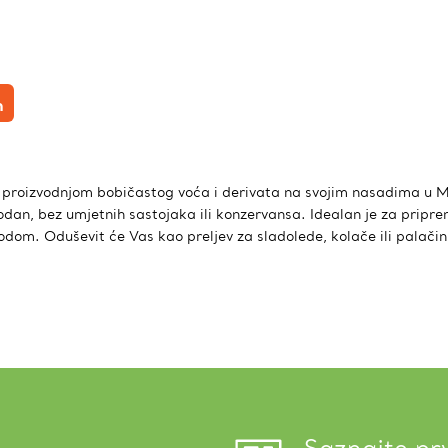
n
proizvodnjom bobičastog voća i derivata na svojim nasadima u Ma
odan, bez umjetnih sastojaka ili konzervansa. Idealan je za pripr
dom. Oduševit će Vas kao preljev za sladolede, kolače ili palačin