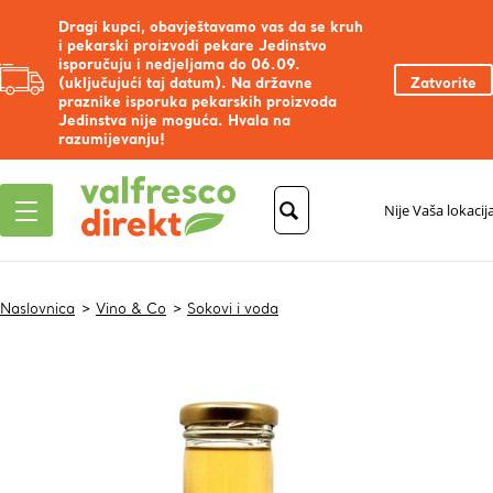
Dragi kupci, obavještavamo vas da se kruh
i pekarski proizvodi pekare Jedinstvo
isporučuju i nedjeljama do 06.09.
(uključujući taj datum). Na državne
Zatvorite
praznike isporuka pekarskih proizvoda
Jedinstva nije moguća. Hvala na
razumijevanju!
Nije Vaša lokacij
Naslovnica
Vino & Co
Sokovi i voda