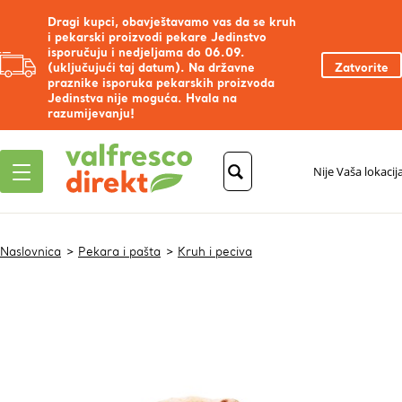
Dragi kupci, obavještavamo vas da se kruh
i pekarski proizvodi pekare Jedinstvo
isporučuju i nedjeljama do 06.09.
(uključujući taj datum). Na državne
Zatvorite
praznike isporuka pekarskih proizvoda
Jedinstva nije moguća. Hvala na
razumijevanju!
Nije Vaša lokacij
Naslovnica
Pekara i pašta
Kruh i peciva