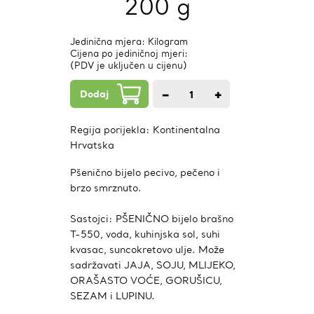
200 g
Jedinična mjera: Kilogram
Cijena po jediničnoj mjeri:
(PDV je uključen u cijenu)
Dodaj
−
+
1
kom.
Regija porijekla:
Kontinentalna
Hrvatska
Pšenično bijelo pecivo, pečeno i
brzo smrznuto.
Sastojci: PŠENIČNO bijelo brašno
T-550, voda, kuhinjska sol, suhi
kvasac, suncokretovo ulje. Može
sadržavati JAJA, SOJU, MLIJEKO,
ORAŠASTO VOĆE, GORUŠICU,
SEZAM i LUPINU.