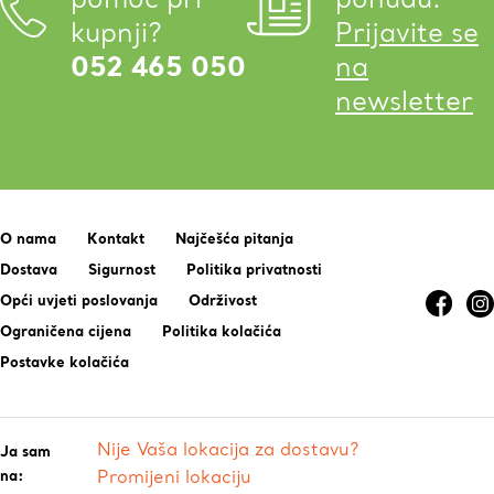
kupnji?
Prijavite se
052 465 050
na
newsletter
O nama
Kontakt
Najčešća pitanja
Dostava
Sigurnost
Politika privatnosti
Opći uvjeti poslovanja
Održivost
Ograničena cijena
Politika kolačića
Postavke kolačića
Nije Vaša lokacija za dostavu?
Ja sam
na:
Promijeni lokaciju