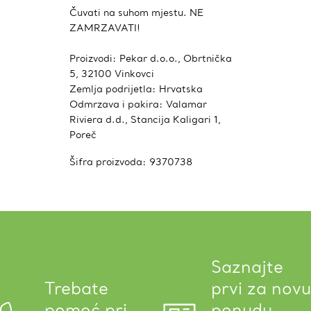
Čuvati na suhom mjestu. NE
ZAMRZAVATI!
Proizvodi: Pekar d.o.o., Obrtnička
5, 32100 Vinkovci
Zemlja podrijetla: Hrvatska
Odmrzava i pakira: Valamar
Riviera d.d., Stancija Kaligari 1,
Poreč
Šifra proizvoda:
9370738
Saznajte
Trebate
prvi za novu
pomoć pri
ponudu.