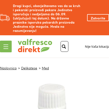
Dragi kupci, obavještavamo vas da se kruh
i pekarski proizvodi pekare Jedinstvo
isporučuju i nedjeljama do 06.09.
(uključujući taj datum). Na državne
Zatvorite
praznike isporuka pekarskih proizvoda
Jedinstva nije moguća. Hvala na
razumijevanju!
Nije Vaša lokacij
Naslovnica
Delikatese
Med