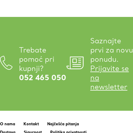
Saznajte
Trebate
prvi za novu
pomoć pri
ponudu.
kupnji?
Prijavite se
052 465 050
na
newsletter
O nama
Kontakt
Najčešća pitanja
Dostava
Sigurnost
Politika privatnosti