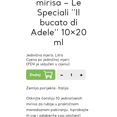
mirisa – Le
Speciali ''Il
bucato di
Adele'' 10×20
ml
Jedinična mjera: Litra
Cijena po jediničnoj mjeri:
(PDV je uključen u cijenu)
Dodaj
−
+
1
kom.
Zemlja porijekla:
Italija
Otkrijte čaroliju 10 jedinstvenih
mirisa za rublje u praktičnom
monodoznom pakiranju. Isprobajte
ih sve i odaberite svoj omiljeni!