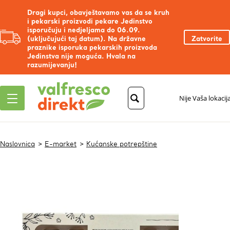
Dragi kupci, obavještavamo vas da se kruh
i pekarski proizvodi pekare Jedinstvo
isporučuju i nedjeljama do 06.09.
(uključujući taj datum). Na državne
Zatvorite
praznike isporuka pekarskih proizvoda
Jedinstva nije moguća. Hvala na
razumijevanju!
Nije Vaša lokacij
Naslovnica
E-market
Kućanske potrepštine