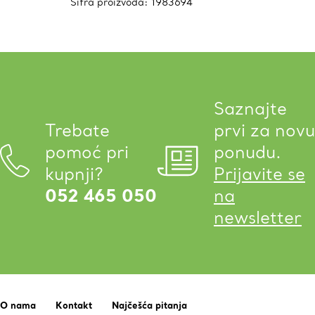
Šifra proizvoda:
1983694
Saznajte
Trebate
prvi za novu
pomoć pri
ponudu.
kupnji?
Prijavite se
052 465 050
na
newsletter
O nama
Kontakt
Najčešća pitanja