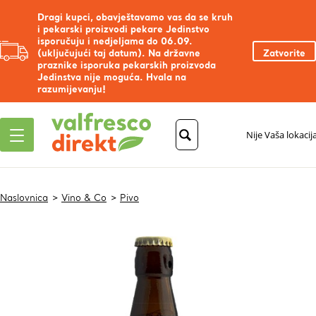
Dragi kupci, obavještavamo vas da se kruh
i pekarski proizvodi pekare Jedinstvo
isporučuju i nedjeljama do 06.09.
(uključujući taj datum). Na državne
Zatvorite
praznike isporuka pekarskih proizvoda
Jedinstva nije moguća. Hvala na
razumijevanju!
Nije Vaša lokacij
Naslovnica
Vino & Co
Pivo