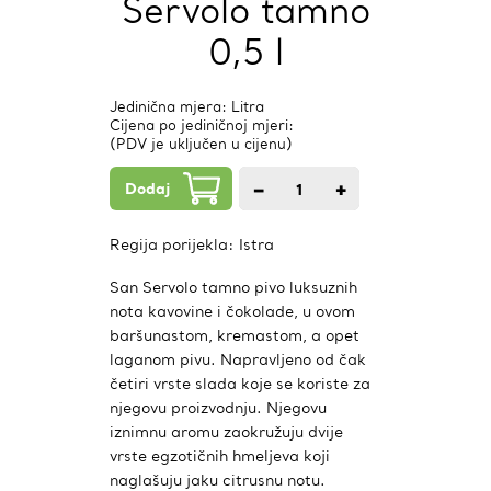
Servolo tamno
0,5 l
Jedinična mjera: Litra
Cijena po jediničnoj mjeri:
(PDV je uključen u cijenu)
Dodaj
−
+
1
kom.
Regija porijekla:
Istra
San Servolo tamno pivo luksuznih
nota kavovine i čokolade, u ovom
baršunastom, kremastom, a opet
laganom pivu. Napravljeno od čak
četiri vrste slada koje se koriste za
njegovu proizvodnju. Njegovu
iznimnu aromu zaokružuju dvije
vrste egzotičnih hmeljeva koji
naglašuju jaku citrusnu notu.